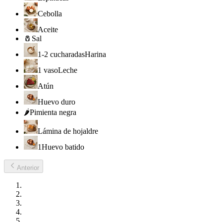
Cebolla
Aceite
🧂
Sal
1-2 cucharadas
Harina
1 vaso
Leche
Atún
Huevo duro
🌶️
Pimienta negra
Lámina de hojaldre
1
Huevo batido
Anterior