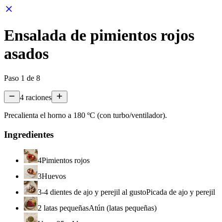
Ensalada de pimientos rojos
asados
Paso
1
de
8
4
raciones
Precalienta el horno a 180 ºC (con turbo/ventilador).
Ingredientes
4
Pimientos rojos
3
Huevos
3-4 dientes de ajo y perejil al gusto
Picada de ajo y perejil
2 latas pequeñas
Atún (latas pequeñas)