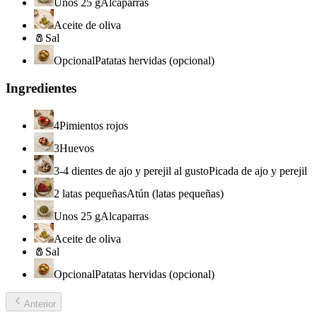
Unos 25 g
Alcaparras
Aceite de oliva
🧂
Sal
Opcional
Patatas hervidas (opcional)
Ingredientes
4
Pimientos rojos
3
Huevos
3-4 dientes de ajo y perejil al gusto
Picada de ajo y perejil
2 latas pequeñas
Atún (latas pequeñas)
Unos 25 g
Alcaparras
Aceite de oliva
🧂
Sal
Opcional
Patatas hervidas (opcional)
Anterior