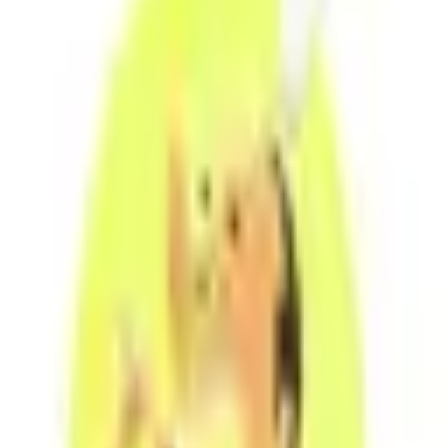
Platos
Arroces y fideuás · Carnes · Huevos
…
Ver recetas
144
RECETAS
Postres
Cremas, batidos y sorbetes · Galletas · Hojaldre
…
Ver recetas
68
RECETAS
Entrantes
Ensaladas
Ver recetas
17
RECETAS