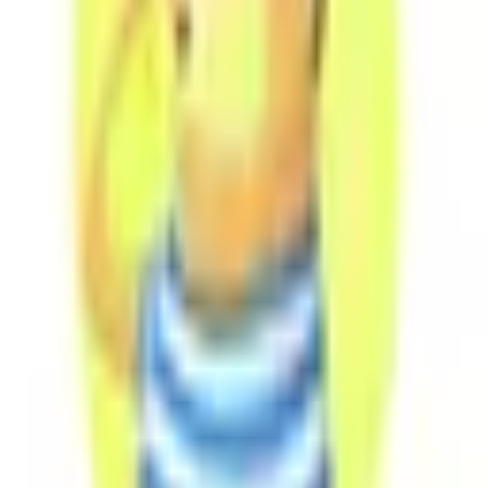
Varios
Ver recetas
6
RECETAS
Bebidas
Ver recetas
RECETAS
PIERAS
La cocina de Marcos
Un cuaderno de cocina familiar. Cada receta nace en la cocina de
Marcos, probada cien veces y escrita para que cualquiera la pueda
hacer en casa.
379
recetas y subiendo
@recetaspieras
@mmpierasg
RECETAS
Todas las recetas
Entrantes
Platos
Postres