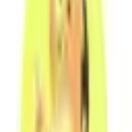
ENTRANTES · ENSALADAS
Carpaccio de calabacín
4.9
(
205
)
57 min
PLATOS · CARNES
Calabacines rellenos de carne
4.7
(
200
)
1h 11min
PLATOS · PASTA Y PIZZAS
Musaka
4.7
(
145
)
1h 15min