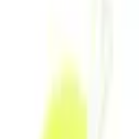
ENTRANTES
Puré de verduras
4.7
(
178
)
49 min
ENTRANTES
Rollitos de calabacín con gamba roja
4.7
(
68
)
43 min
ENTRANTES
Buñuelos de calabacín
4.8
(
188
)
34 min