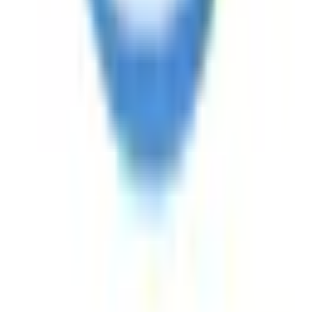
hacer en casa.
379
recetas y subiendo
@recetaspieras
@mmpierasg
RECETAS
Todas las recetas
Entrantes
Platos
Postres
Bebidas
EXPLORAR
Por categoría
Buscar
Por ingrediente
Colecciones
SOBRE NOSOTROS
Sobre Marcos
Noticias y prensa
Cómo escribimos
Contacto