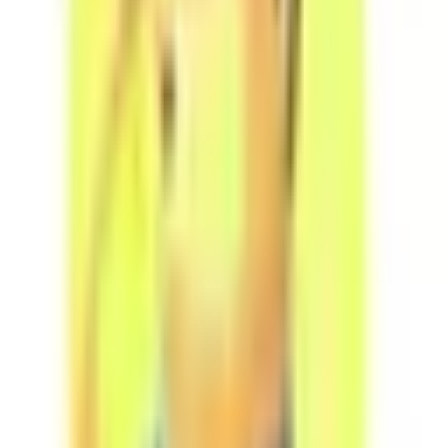
PLATOS · PASTA Y PIZZAS
Spaghetti puttanesca
4.6
(
122
)
46 min
PLATOS · PASTA Y PIZZAS
Tallarines de arroz con verduras
4.9
(
161
)
1h 9min
PLATOS · POTAJES
Potaje de garbanzos
4.6
(
71
)
1h 6min
PLATOS · POTAJES